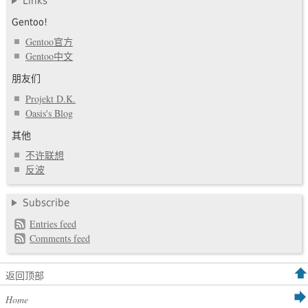
Links
Gentoo!
Gentoo官方
Gentoo中文
朋友们
Projekt D.K.
Oasis's Blog
其他
不许联想
反波
Subscribe
Entries feed
Comments feed
返回顶部
Home