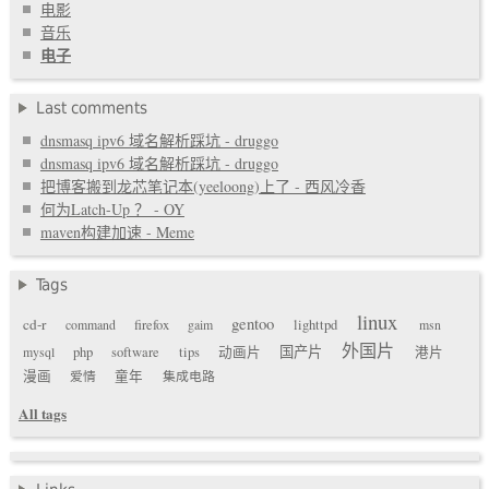
电影
音乐
电子
Last comments
dnsmasq ipv6 域名解析踩坑 - druggo
dnsmasq ipv6 域名解析踩坑 - druggo
把博客搬到龙芯笔记本(yeeloong)上了 - 西风冷香
何为Latch-Up ？ - OY
maven构建加速 - Meme
Tags
linux
gentoo
cd-r
command
firefox
gaim
lighttpd
msn
外国片
国产片
mysql
php
software
tips
动画片
港片
漫画
爱情
童年
集成电路
All tags