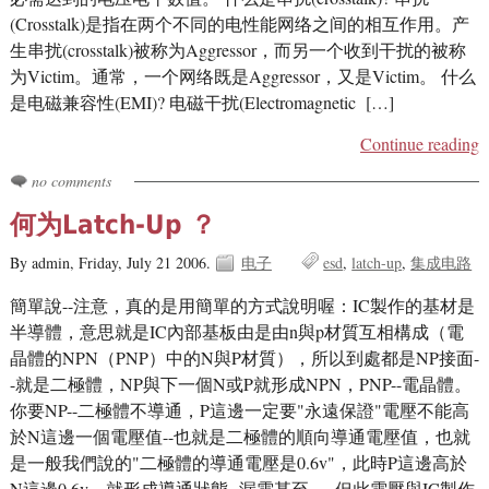
(Crosstalk)是指在两个不同的电性能网络之间的相互作用。产
生串扰(crosstalk)被称为Aggressor，而另一个收到干扰的被称
为Victim。通常，一个网络既是Aggressor，又是Victim。 什么
是电磁兼容性(EMI)? 电磁干扰(Electromagnetic […]
Continue reading
no comments
何为Latch-Up ？
By admin,
Friday, July 21 2006.
电子
esd
latch-up
集成电路
簡單說--注意，真的是用簡單的方式說明喔：IC製作的基材是
半導體，意思就是IC內部基板由是由n與p材質互相構成（電
晶體的NPN（PNP）中的N與P材質），所以到處都是NP接面-
-就是二極體，NP與下一個N或P就形成NPN，PNP--電晶體。
你要NP--二極體不導通，P這邊一定要"永遠保證"電壓不能高
於N這邊一個電壓值--也就是二極體的順向導通電壓值，也就
是一般我們說的"二極體的導通電壓是0.6v"，此時P這邊高於
N這邊0.6v，就形成導通狀態--漏電甚至..，但此電壓與IC製作