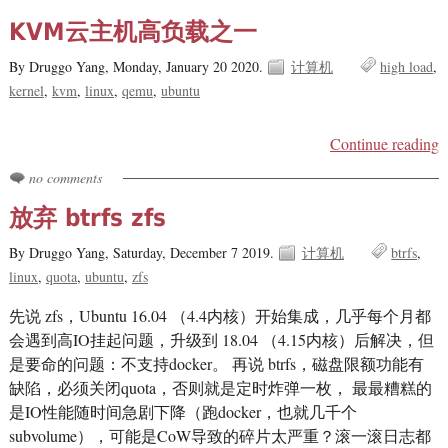
KVM云主机高负载之一
By Druggo Yang,
Monday, January 20 2020.
计算机
high load
kernel
kvm
linux
qemu
ubuntu
Continue reading
no comments
放弃 btrfs zfs
By Druggo Yang,
Saturday, December 7 2019.
计算机
btrfs
linux
quota
ubuntu
zfs
先说 zfs，Ubuntu 16.04 （4.4内核）开始集成，几乎每个月都
会遇到高IO挂起问题，升级到 18.04 （4.15内核）后解决，但
是要命的问题：不支持docker。 再说 btrfs，磁盘限额功能有
缺陷，必须关闭quota，否则就是定时炸弹一枚， 最最糟糕的
是IO性能随时间急剧下降（跑docker，也就几千个
subvolume），可能是CoW导致的碎片太严重？滚一滚日志都