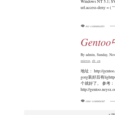
Windows NT 5.1
url.access-deny = ( 
no comments
Gent
By admin,
Sunday, No
mirror
zh_cn
地址： http://gent
gorg装好后有lig
个就好了。 参考： http://
http://gentoo.neysx.
one comment
« pr