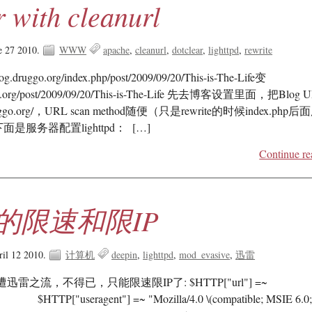
 with cleanurl
e 27 2010.
WWW
apache
cleanurl
dotclear
lighttpd
rewrite
druggo.org/index.php/post/2009/09/20/This-is-The-Life变
uggo.org/post/2009/09/20/This-is-The-Life 先去博客设置里面，把Blog 
.druggo.org/，URL scan method随便（只是rewrite的时候index.php后
是服务器配置lighttpd： […]
Continue re
tpd的限速和限IP
il 12 2010.
计算机
deepin
lighttpd
mod_evasive
迅雷
之流，不得已，只能限速限IP了: $HTTP["url"] =~
 $HTTP["useragent"] =~ "Mozilla/4.0 \(compatible; MSIE 6.0