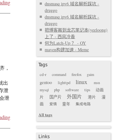
ading
dnsmasq ipv6 域名解析踩坑 -
druggo
dnsmasq ipv6 域名解析踩坑 -
druggo
把博客搬到龙芯笔记本(yeeloong)
上了 - 西风冷香
何为Latch-Up ？ - OY
maven构建加速 - Meme
Tags
对齐，
cd-r
command
firefox
gaim
linux
gentoo
就出
lighttpd
msn
内存泄
mysql
php
software
tips
动画
外国片
国产片
终会泄
片
港片
漫
画
爱情
童年
集成电路
All tags
ading
Links