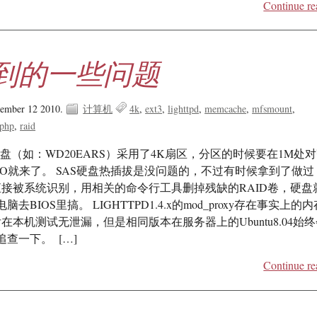
Continue re
到的一些问题
cember 12 2010.
计算机
4k
ext3
lighttpd
memcache
mfsmount
php
raid
硬盘（如：WD20EARS）采用了4K扇区，分区的时候要在1M处
O就来了。 SAS硬盘热插拔是没问题的，不过有时候拿到了做过
直接被系统识别，用相关的命令行工具删掉残缺的RAID卷，硬盘
BIOS里搞。 LIGHTTPD1.4.x的mod_proxy存在事实上的
8后在本机测试无泄漏，但是相同版本在服务器上的Ubuntu8.04始
查一下。 […]
Continue re