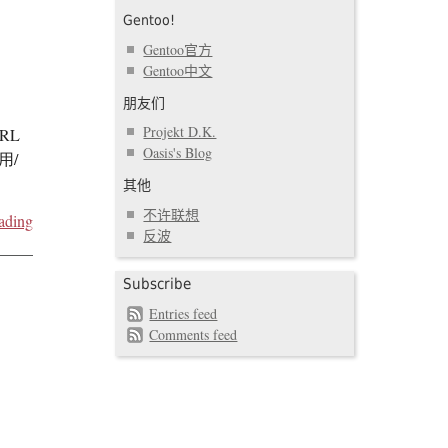
Gentoo!
Gentoo官方
Gentoo中文
朋友们
Projekt D.K.
URL
Oasis's Blog
面用/
其他
不许联想
ading
反波
Subscribe
Entries feed
Comments feed
;