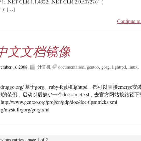
; SV1; .NET CLR 1.1.4322; .NET CLR 2.0.50727\)" {
"" ) […]
Continue re
oo中文文档镜像
vember 16 2008.
计算机
documentation
gentoo
gorg
lighttpd
linux
oo.druggo.org/ 基于gorg、ruby-fcgi和lighttpd，都可以直接emerge
httpd的范例，启动以后缺少一个doc-struct.xsl，去官方网站按路径
www.gentoo.org/proj/en/gdp/doc/doc-tipsntricks.xml
org/mystuff/gorg/gorg.xml
evious entries
- page 1 of 2