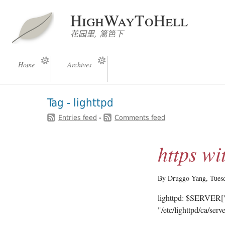
HighWayToHell
花园里, 篱笆下
Home
Archives
Tag - lighttpd
Entries feed
-
Comments feed
https wi
By Druggo Yang,
Tues
lighttpd: $SERVER["s
"/etc/lighttpd/ca/serv