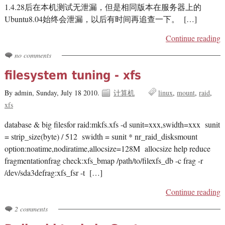
1.4.28后在本机测试无泄漏，但是相同版本在服务器上的
Ubuntu8.04始终会泄漏，以后有时间再追查一下。 […]
Continue reading
no comments
filesystem tuning - xfs
By admin,
Sunday, July 18 2010.
计算机
linux
mount
raid
xfs
database & big filesfor raid:mkfs.xfs -d sunit=xxx,swidth=xxx sunit
= strip_size(byte) / 512 swidth = sunit * nr_raid_disksmount
option:noatime,nodiratime,allocsize=128M allocsize help reduce
fragmentationfrag check:xfs_bmap /path/to/filexfs_db -c frag -r
/dev/sda3defrag:xfs_fsr -t […]
Continue reading
2 comments