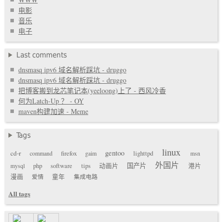
电影
音乐
电子
Last comments
dnsmasq ipv6 域名解析踩坑 - druggo
dnsmasq ipv6 域名解析踩坑 - druggo
把博客搬到龙芯笔记本(yeeloong)上了 - 西风冷香
何为Latch-Up ？ - OY
maven构建加速 - Meme
Tags
linux
gentoo
cd-r
command
firefox
gaim
lighttpd
msn
外国片
国产片
mysql
php
software
tips
动画片
港片
漫画
爱情
童年
集成电路
All tags