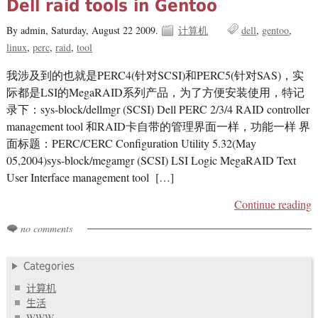
Dell raid tools in Gentoo
By admin,
Saturday, August 22 2009.
计算机
dell
gentoo
linux
perc
raid
tool
我涉及到的也就是PERC4(针对SCSI)和PERC5(针对SAS)，实
际都是LSI的MegaRAID系列产品，为了方便安装使用，特记
录下：sys-block/dellmgr (SCSI) Dell PERC 2/3/4 RAID controller
management tool 和RAID卡自带的管理界面一样，功能一样 界
面标题：PERC/CERC Configuration Utility 5.32(May
05,2004)sys-block/megamgr (SCSI) LSI Logic MegaRAID Text
User Interface management tool […]
Continue reading
no comments
Categories
计算机
生活
WWW