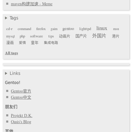
maven构建加速 - Meme
Tags
linux
gentoo
cd-r
command
firefox
gaim
lighttpd
msn
外国片
国产片
mysql
php
software
tips
动画片
港片
漫画
爱情
童年
集成电路
All tags
Links
Gentoo!
Gentoo官方
Gentoo中文
朋友们
Projekt D.K.
Oasis's Blog
其他