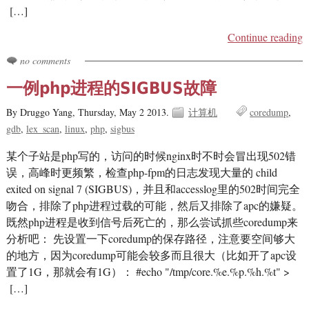
[…]
Continue reading
no comments
一例php进程的SIGBUS故障
By Druggo Yang,
Thursday, May 2 2013.
计算机
coredump
gdb
lex_scan
linux
php
sigbus
某个子站是php写的，访问的时候nginx时不时会冒出现502错
误，高峰时更频繁，检查php-fpm的日志发现大量的 child
exited on signal 7 (SIGBUS)，并且和accesslog里的502时间完全
吻合，排除了php进程过载的可能，然后又排除了apc的嫌疑。
既然php进程是收到信号后死亡的，那么尝试抓些coredump来
分析吧： 先设置一下coredump的保存路径，注意要空间够大
的地方，因为coredump可能会较多而且很大（比如开了apc设
置了1G，那就会有1G）： #echo "/tmp/core.%e.%p.%h.%t" >
[…]