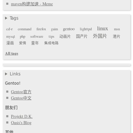
maven构建加速 - Meme
Tags
linux
gentoo
cd-r
command
firefox
gaim
lighttpd
msn
外国片
国产片
mysql
php
software
tips
动画片
港片
漫画
爱情
童年
集成电路
All tags
Links
Gentoo!
Gentoo官方
Gentoo中文
朋友们
Projekt D.K.
Oasis's Blog
其他