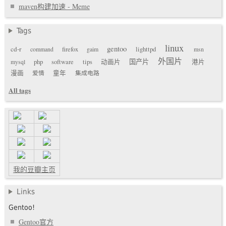
maven构建加速 - Meme
Tags
linux
gentoo
cd-r
command
firefox
gaim
lighttpd
msn
外国片
国产片
mysql
php
software
tips
动画片
港片
漫画
爱情
童年
集成电路
All tags
我的豆瓣主页
Links
Gentoo!
Gentoo官方