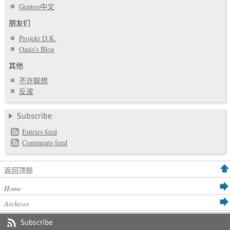
Gentoo中文
朋友们
Projekt D.K.
Oasis's Blog
其他
不许联想
反波
Subscribe
Entries feed
Comments feed
返回顶部
Home
Archives
Subscribe