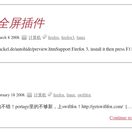
ox 全屏插件
arch 8 2008.
计算机
firefox
firefox3
linux
ckel.de/autohide/preview.htmSupport Firefox 3, install it then press F1
3
bruary 18 2008.
计算机
firefox
linux
swiftfox
ortage里的不够新，上swiftfox！http://getswiftfox.com/ […
Continue re