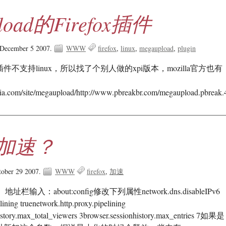
load的Firefox插件
 December 5 2007.
WWW
firefox
linux
megaupload
plugin
己的插件不支持linux，所以找了个别人做的xpi版本，mozilla官方也
stia.com/site/megaupload/http://www.pbreakbr.com/megaupload.pbreak.
x 加速？
tober 29 2007.
WWW
firefox
加速
入：about:config修改下列属性network.dns.disableIPv6
lining truenetwork.http.proxy.pipelining
history.max_total_viewers 3browser.sessionhistory.max_entries 7如果是