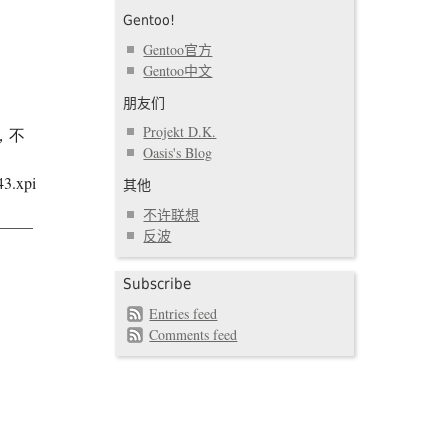
Gentoo!
Gentoo官方
Gentoo中文
朋友们
Projekt D.K.
有，不
Oasis's Blog
43.xpi
其他
不许联想
反波
Subscribe
Entries feed
Comments feed