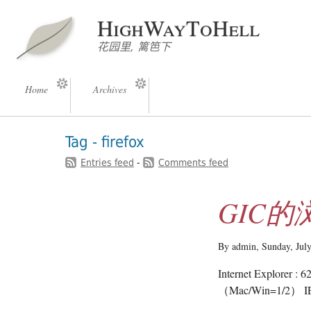
HighWayToHell
花园里, 篱笆下
Home
Archives
Tag - firefox
Entries feed
-
Comments feed
GIC
By admin,
Sunday, Jul
Internet Explore
（Mac/Win=1/