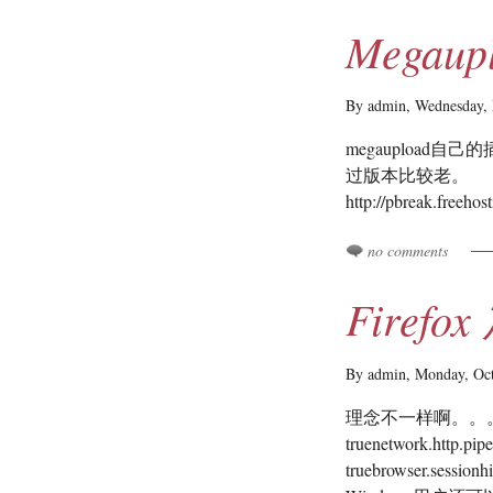
Megaup
By admin,
Wednesday,
megaupload自
过版本比较老。
http://pbreak.freeho
no comments
Firefo
By admin,
Monday, Oc
理念不一样啊。。。地址栏输
truenetwork.http.pipe
truebrowser.session