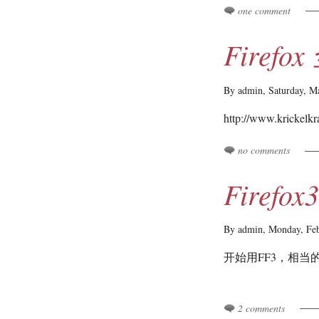
one comment
Firef
By admin,
Saturday, M
http://www.krickelkra
no comments
Firefox
By admin,
Monday, Fe
开始用FF3，相当的不错！p
2 comments