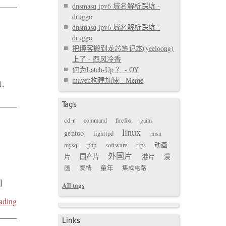
dnsmasq ipv6 域名解析踩坑 -
druggo
dnsmasq ipv6 域名解析踩坑 -
druggo
把博客搬到龙芯笔记本(yeeloong)
上了 - 西风冷香
何为Latch-Up ？ - OY
maven构建加速 - Meme
1.
Tags
cd-r
command
firefox
gaim
linux
gentoo
lighttpd
msn
mysql
php
software
tips
动画
外国片
国产片
片
港片
漫
画
爱情
童年
集成电路
]
All tags
ading
Links