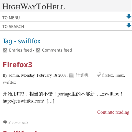
HighWayToHell
TO MENU
TO SEARCH
Tag - swiftfox
Entries feed
-
Comments feed
Firefox3
By admin,
Monday, February 18 2008.
计算机
firefox
linux
swiftfox
开始用FF3，相当的不错！portage里的不够新，上swiftfox！
http://getswiftfox.com/ […]
Continue reading
2 comments