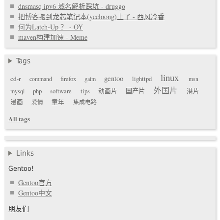
dnsmasq ipv6 域名解析踩坑 - druggo
把博客搬到龙芯笔记本(yeeloong)上了 - 西风冷香
何为Latch-Up ？ - OY
maven构建加速 - Meme
Tags
linux
gentoo
cd-r
command
firefox
gaim
lighttpd
msn
外国片
国产片
mysql
php
software
tips
动画片
港片
漫画
爱情
童年
集成电路
All tags
Links
Gentoo!
Gentoo官方
Gentoo中文
朋友们