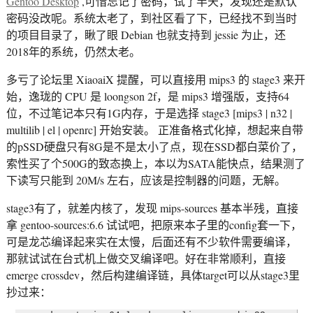
Gentoo Desktop
,可惜忘记了密码，试了半天，发现还是默认
密码没改呢。系统太老了，到社区看了下，已经找不到当时
的项目目录了，瞅了眼 Debian 也就支持到 jessie 为止，还
2018年的系统，仍然太老。
多亏了论坛里 XiaoaiX 提醒，可以直接用 mips3 的 stage3 来开
始，逸珑的 CPU 是 loongson 2f，是 mips3 增强版，支持64
位，不过笔记本只有1G内存，于是选择 stage3 [mips3 | n32 |
multilib | el | openrc] 开始安装。 正准备格式化掉，想起来自带
的pSSD硬盘只有8G是不是太小了点，现在SSD都白菜价了，
索性买了个500G的致态换上，本以为SATA能快点，结果测了
下读写只能到 20M/s 左右，应该是控制器的问题，无解。
stage3有了，就差内核了，发现 mips-sources 基本半残，直接
拿 gentoo-sources:6.6 试试吧，把原来本子里的config套一下，
可是龙芯编译起来实在太慢，后面还有不少软件需要编译，
那就试试在台式机上做交叉编译吧。好在非常顺利，直接
emerge crossdev，然后构建编译链，具体target可以从stage3里
抄过来：