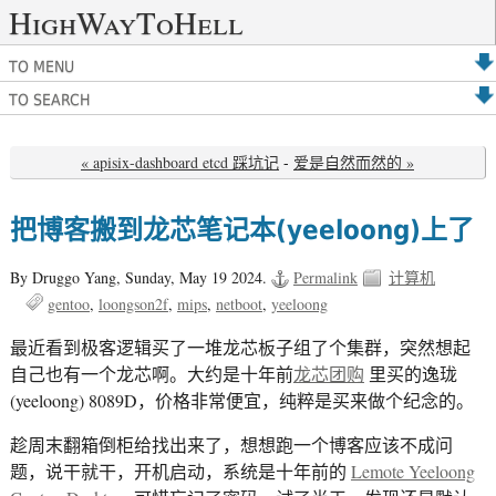
HighWayToHell
TO MENU
TO SEARCH
« apisix-dashboard etcd 踩坑记
-
爱是自然而然的 »
把博客搬到龙芯笔记本(yeeloong)上了
By Druggo Yang,
Sunday, May 19 2024.
Permalink
计算机
gentoo
loongson2f
mips
netboot
yeeloong
最近看到极客逻辑买了一堆龙芯板子组了个集群，突然想起
自己也有一个龙芯啊。大约是十年前
龙芯团购
里买的逸珑
(yeeloong) 8089D，价格非常便宜，纯粹是买来做个纪念的。
趁周末翻箱倒柜给找出来了，想想跑一个博客应该不成问
题，说干就干，开机启动，系统是十年前的
Lemote Yeeloong