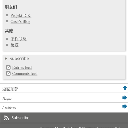
朋友们
Projekt D.K.
Oasis's Blog
其他
不许联想
反波
Subscribe
Entries feed
Comments feed
返回顶部
Home
Archives
Subscribe