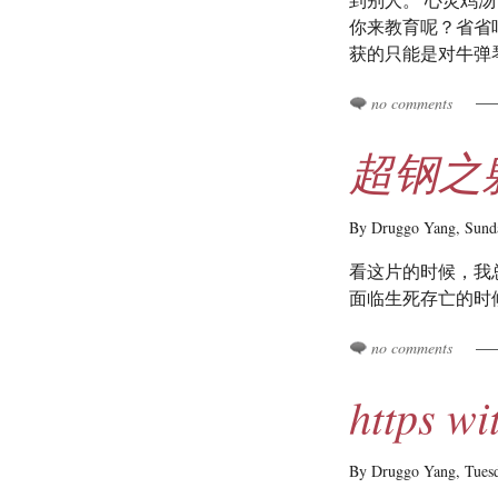
到别人。 心灵鸡
你来教育呢？省省
获的只能是对牛弹
no comments
超钢之
By Druggo Yang,
Sund
看这片的时候，我
面临生死存亡的时
no comments
https wi
By Druggo Yang,
Tues