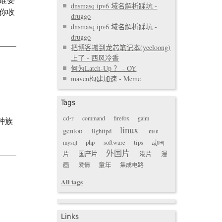
谁要
dnsmasq ipv6 域名解析踩坑 -
你收
druggo
dnsmasq ipv6 域名解析踩坑 -
druggo
把博客搬到龙芯笔记本(yeeloong)
上了 - 西风冷香
何为Latch-Up ？ - OY
maven构建加速 - Meme
Tags
cd-r
command
firefox
gaim
种族
linux
gentoo
lighttpd
msn
mysql
php
software
tips
动画
外国片
国产片
片
港片
漫
画
爱情
童年
集成电路
All tags
Links