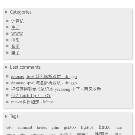
Categories
计算机
生活
WWW
电影
音乐
电子
Last comments
dnsmasq ipv6 域名解析踩坑 - druggo
dnsmasq ipv6 域名解析踩坑 - druggo
把博客搬到龙芯笔记本(yeeloong)上了 - 西风冷香
何为Latch-Up ？ - OY
maven构建加速 - Meme
Tags
linux
gentoo
cd-r
command
firefox
gaim
lighttpd
msn
外国片
国产片
mysql
php
software
tips
动画片
港片