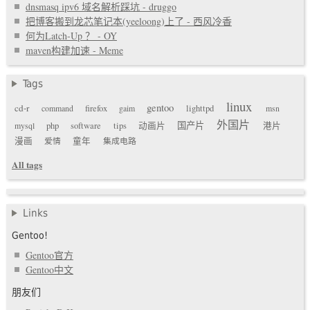
dnsmasq ipv6 域名解析踩坑 - druggo
把博客搬到龙芯笔记本(yeeloong)上了 - 西风冷香
何为Latch-Up ？ - OY
maven构建加速 - Meme
Tags
linux
gentoo
cd-r
command
firefox
gaim
lighttpd
msn
外国片
国产片
mysql
php
software
tips
动画片
港片
漫画
爱情
童年
集成电路
All tags
Links
Gentoo!
Gentoo官方
Gentoo中文
朋友们