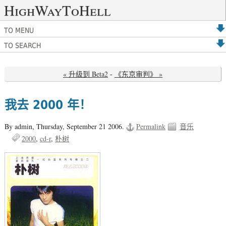
HighWayToHell
TO MENU
TO SEARCH
« 升级到 Beta2
-
《东京审判》 »
我去 2000 年！
By admin,
Thursday, September 21 2006.
Permalink
音乐
2000
cd-r
朴树