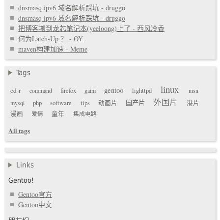
dnsmasq ipv6 域名解析踩坑 - druggo
dnsmasq ipv6 域名解析踩坑 - druggo
把博客搬到龙芯笔记本(yeeloong)上了 - 西风冷香
何为Latch-Up ？ - OY
maven构建加速 - Meme
Tags
linux
gentoo
cd-r
command
firefox
gaim
lighttpd
msn
外国片
国产片
mysql
php
software
tips
动画片
港片
漫画
爱情
童年
集成电路
All tags
Links
Gentoo!
Gentoo官方
Gentoo中文