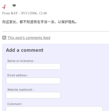
4
From RAY - 05/11/2006, 12:48
你这家伙，都不知道将名字涂一涂，以保护隐私。
This post's comments feed
Add a comment
Name or nickname :
Email address :
Website (optional) :
Comment :