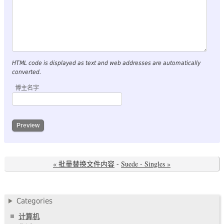
HTML code is displayed as text and web addresses are automatically
converted.
博主名字
« 批量替换文件内容
-
Suede - Singles »
Categories
计算机