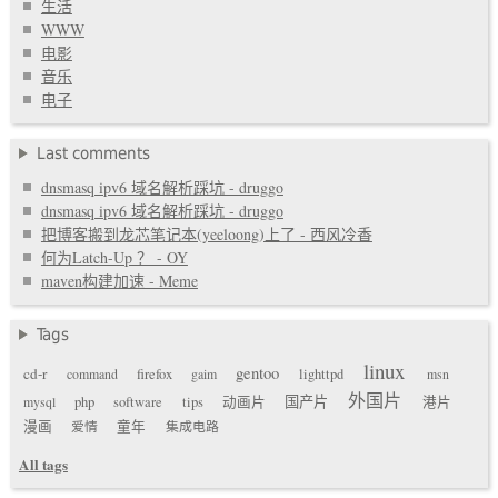
生活
WWW
电影
音乐
电子
Last comments
dnsmasq ipv6 域名解析踩坑 - druggo
dnsmasq ipv6 域名解析踩坑 - druggo
把博客搬到龙芯笔记本(yeeloong)上了 - 西风冷香
何为Latch-Up ？ - OY
maven构建加速 - Meme
Tags
linux
gentoo
cd-r
command
firefox
gaim
lighttpd
msn
外国片
国产片
mysql
php
software
tips
动画片
港片
漫画
爱情
童年
集成电路
All tags