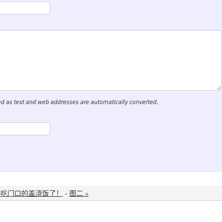
ed as text and web addresses are automatically converted.
不吃门口的盖浇饭了！
-
图二 »