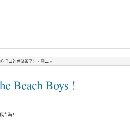
不吃门口的盖浇饭了！
-
图二 »
the Beach Boys !
那片海！