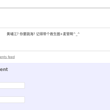
黄埔江? 你要跳海? 记得带个救生圈+麦管啊^_^
ents feed
ent