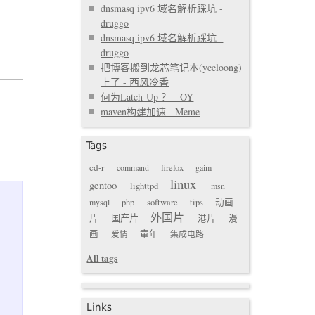
dnsmasq ipv6 域名解析踩坑 -
druggo
dnsmasq ipv6 域名解析踩坑 -
druggo
把博客搬到龙芯笔记本(yeeloong)
上了 - 西风冷香
何为Latch-Up ？ - OY
maven构建加速 - Meme
Tags
cd-r
command
firefox
gaim
linux
gentoo
lighttpd
msn
mysql
php
software
tips
动画
外国片
国产片
片
港片
漫
画
爱情
童年
集成电路
All tags
Links