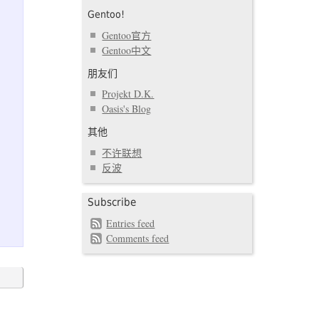
Gentoo!
Gentoo官方
Gentoo中文
朋友们
Projekt D.K.
Oasis's Blog
其他
不许联想
反波
Subscribe
Entries feed
Comments feed