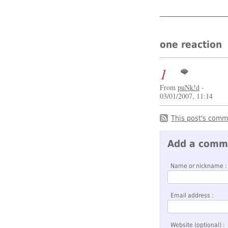
one reaction
1
From
puNk!d
-
03/01/2007, 11:14
This post's comm
Add a comm
Name or nickname :
Email address :
Website (optional) :