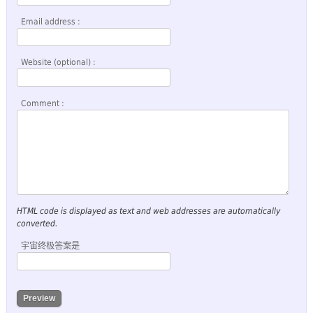
Email address :
Website (optional) :
Comment :
HTML code is displayed as text and web addresses are automatically
converted.
宇宙终极答案是