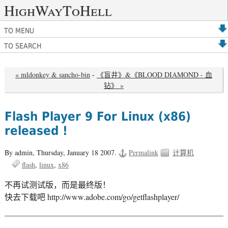
HighWayToHell
TO MENU
TO SEARCH
« mldonkey & sancho-bin
-
《盲井》&《BLOOD DIAMOND - 血
钻》 »
Flash Player 9 For Linux (x86)
released !
By admin,
Thursday, January 18 2007.
Permalink
计算机
flash
linux
x86
不再试测试版，而是最终版！
快去下载吧 http://www.adobe.com/go/getflashplayer/