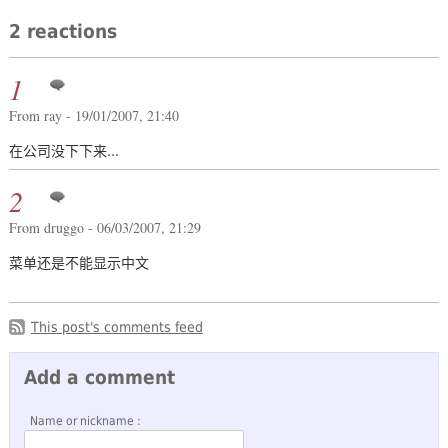
2 reactions
1
From ray - 19/01/2007, 21:40
在公司没下下来...
2
From druggo - 06/03/2007, 21:29
菜单还是不能显示中文
This post's comments feed
Add a comment
Name or nickname :