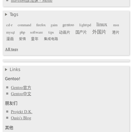
maven构建加速 - Meme
Tags
linux
gentoo
cd-r
command
firefox
gaim
lighttpd
msn
外国片
国产片
mysql
php
software
tips
动画片
港片
漫画
爱情
童年
集成电路
All tags
Links
Gentoo!
Gentoo官方
Gentoo中文
朋友们
Projekt D.K.
Oasis's Blog
其他