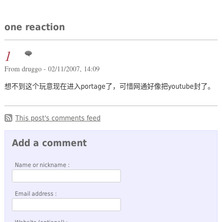
one reaction
1
From druggo - 02/11/2007, 14:09
想不到这个玩意现在进入portage了，可惜网通好像把youtube封了。
This post's comments feed
Add a comment
Name or nickname :
Email address :