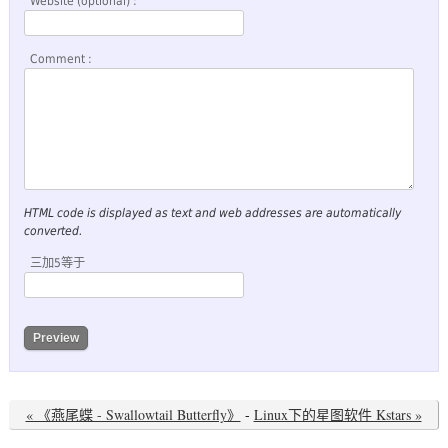
Website (optional) :
Comment :
HTML code is displayed as text and web addresses are automatically
converted.
三加5等于
« 《燕尾蝶 - Swallowtail Butterfly》
-
Linux下的星图软件 Kstars »