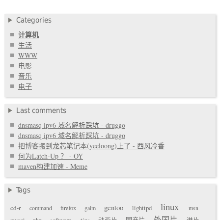
Categories
计算机
生活
WWW
电影
音乐
电子
Last comments
dnsmasq ipv6 域名解析踩坑 - druggo
dnsmasq ipv6 域名解析踩坑 - druggo
把博客搬到龙芯笔记本(yeeloong)上了 - 西风冷香
何为Latch-Up ？ - OY
maven构建加速 - Meme
Tags
linux
gentoo
cd-r
command
firefox
gaim
lighttpd
msn
外国片
国产片
mysql