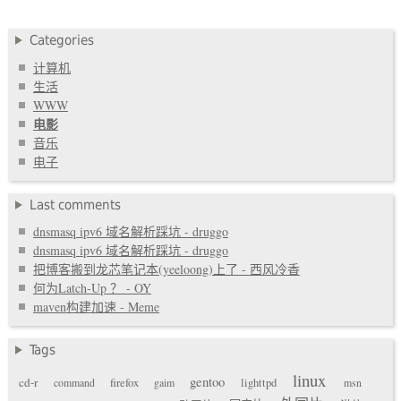
Categories
计算机
生活
WWW
电影
音乐
电子
Last comments
dnsmasq ipv6 域名解析踩坑 - druggo
dnsmasq ipv6 域名解析踩坑 - druggo
把博客搬到龙芯笔记本(yeeloong)上了 - 西风冷香
何为Latch-Up ？ - OY
maven构建加速 - Meme
Tags
linux
gentoo
cd-r
command
firefox
gaim
lighttpd
msn