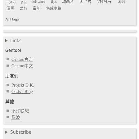
外国片
国产片
mysql
php
software
tips
动画片
港片
漫画
爱情
童年
集成电路
All tags
Links
Gentoo!
Gentoo官方
Gentoo中文
朋友们
Projekt D.K.
Oasis's Blog
其他
不许联想
反波
Subscribe