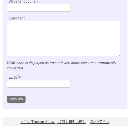
Website (optional) :
Comment :
HTML code is displayed as text and web addresses are automatically
converted.
三加5等于
« The Truman Show | 《楚门的世界》
-
事不过三 »