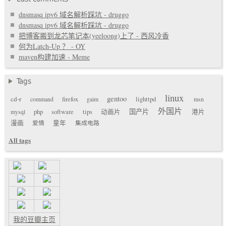
dnsmasq ipv6 域名解析踩坑 - druggo
dnsmasq ipv6 域名解析踩坑 - druggo
把博客搬到龙芯笔记本(yeeloong)上了 - 西风冷香
何为Latch-Up ？ - OY
maven构建加速 - Meme
Tags
linux
gentoo
cd-r
command
firefox
gaim
lighttpd
msn
外国片
国产片
mysql
php
software
tips
动画片
港片
漫画
爱情
童年
集成电路
All tags
我的豆瓣主页