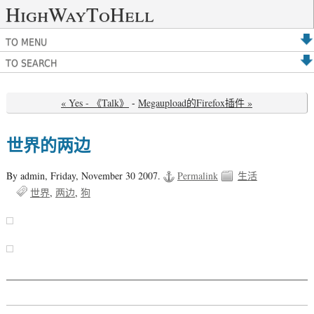
HighWayToHell
TO MENU
TO SEARCH
« Yes - 《Talk》
-
Megaupload的Firefox插件 »
世界的两边
By admin,
Friday, November 30 2007.
Permalink
生活
世界
两边
狗