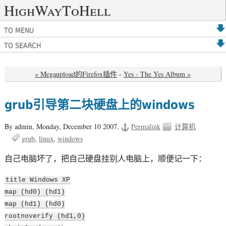
HighWayToHell
TO MENU
TO SEARCH
« Megaupload的Firefox插件
-
Yes - The Yes Album »
grub引导第二块硬盘上的windows
By admin,
Monday, December 10 2007.
Permalink
计算机
grub
linux
windows
自己电脑坏了，把自己硬盘挂别人电脑上，顺便记一下：
title Windows XP
map (hd0) (hd1)
map (hd1) (hd0)
rootnoverify (hd1,0)