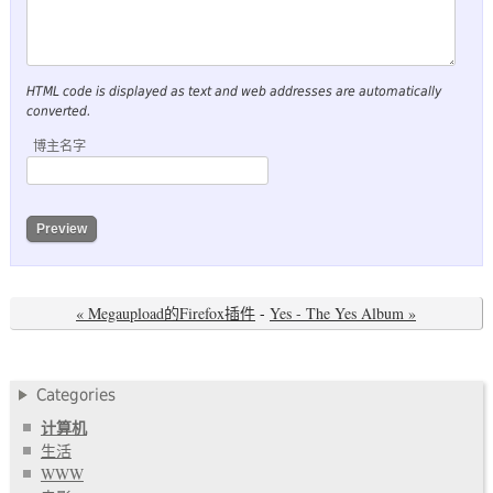
HTML code is displayed as text and web addresses are automatically
converted.
博主名字
« Megaupload的Firefox插件
-
Yes - The Yes Album »
Categories
计算机
生活
WWW