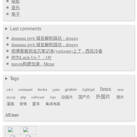
电影
音乐
电子
Last comments
dnsmasq ipv6 域名解析踩坑 - druggo
dnsmasq ipv6 域名解析踩坑 - druggo
把博客搬到龙芯笔记本(yeeloong)上了 - 西风冷香
何为Latch-Up ？ - OY
maven构建加速 - Meme
Tags
linux
gentoo
cd-r
command
firefox
gaim
lighttpd
msn
外国片
国产片
mysql
php
software
tips
动画片
港片
漫画
爱情
童年
集成电路
All tags