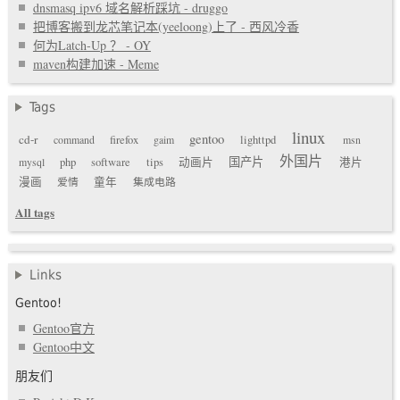
dnsmasq ipv6 域名解析踩坑 - druggo
把博客搬到龙芯笔记本(yeeloong)上了 - 西风冷香
何为Latch-Up ？ - OY
maven构建加速 - Meme
Tags
linux
gentoo
cd-r
command
firefox
gaim
lighttpd
msn
外国片
国产片
mysql
php
software
tips
动画片
港片
漫画
爱情
童年
集成电路
All tags
Links
Gentoo!
Gentoo官方
Gentoo中文
朋友们