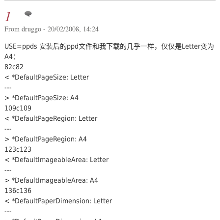
1
From druggo - 20/02/2008, 14:24
USE=ppds 安装后的ppd文件和我下载的几乎一样，仅仅是Letter变为
A4：
82c82
< *DefaultPageSize: Letter
---
> *DefaultPageSize: A4
109c109
< *DefaultPageRegion: Letter
---
> *DefaultPageRegion: A4
123c123
< *DefaultImageableArea: Letter
---
> *DefaultImageableArea: A4
136c136
< *DefaultPaperDimension: Letter
---