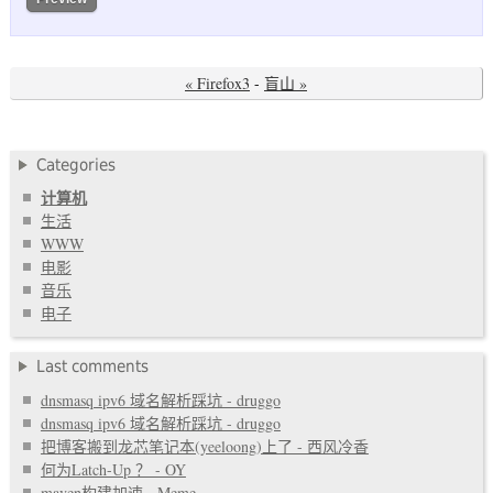
« Firefox3
-
盲山 »
Categories
计算机
生活
WWW
电影
音乐
电子
Last comments
dnsmasq ipv6 域名解析踩坑 - druggo
dnsmasq ipv6 域名解析踩坑 - druggo
把博客搬到龙芯笔记本(yeeloong)上了 - 西风冷香
何为Latch-Up ？ - OY
maven构建加速 - Meme