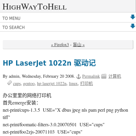
HighWayToHell
TO MENU
TO SEARCH
« Firefox3
-
盲山 »
HP LaserJet 1022n 驱动记
By admin,
Wednesday, February 20 2008.
Permalink
计算机
cups
gentoo
hp laserjet 1022n
linux
打印机
办公室里的网络打印机
首先emerge安装：
net-print/cups-1.3.5 USE="X dbus jpeg nls pam perl png python
tiff"
net-print/foomatic-filters-3.0.20070501 USE="cups"
net-print/foo2zjs-20071103 USE="cups"