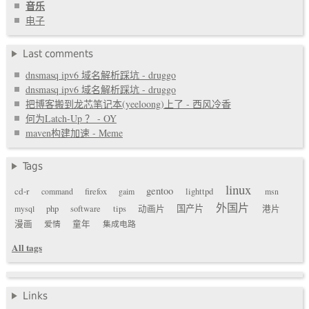
音乐
电子
Last comments
dnsmasq ipv6 域名解析踩坑 - druggo
dnsmasq ipv6 域名解析踩坑 - druggo
把博客搬到龙芯笔记本(yeeloong)上了 - 西风冷香
何为Latch-Up ？ - OY
maven构建加速 - Meme
Tags
linux
gentoo
cd-r
command
firefox
gaim
lighttpd
msn
外国片
国产片
mysql
php
software
tips
动画片
港片
漫画
爱情
童年
集成电路
All tags
Links