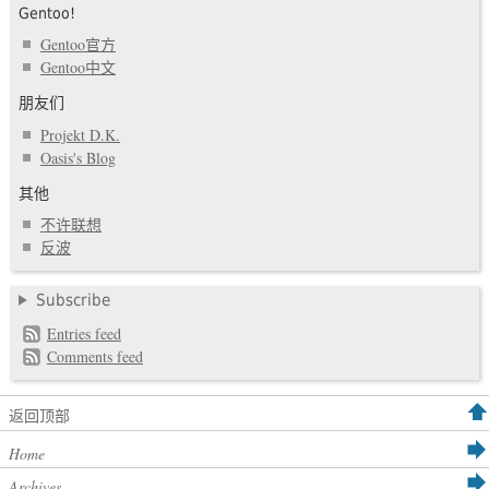
Gentoo!
Gentoo官方
Gentoo中文
朋友们
Projekt D.K.
Oasis's Blog
其他
不许联想
反波
Subscribe
Entries feed
Comments feed
返回顶部
Home
Archives