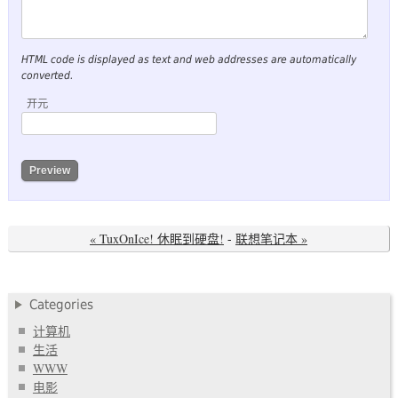
HTML code is displayed as text and web addresses are automatically
converted.
开元
« TuxOnIce! 休眠到硬盘!
-
联想笔记本 »
Categories
计算机
生活
WWW
电影