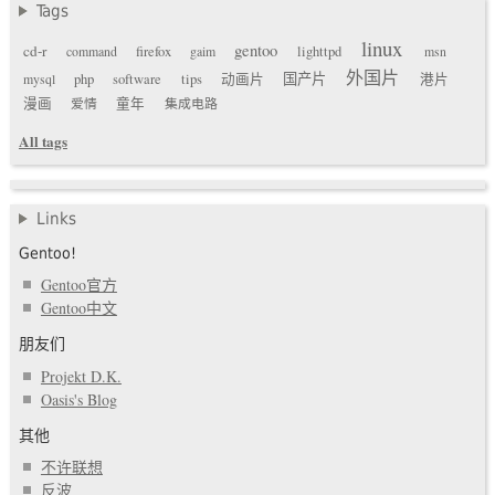
Tags
linux
gentoo
cd-r
command
firefox
gaim
lighttpd
msn
外国片
国产片
mysql
php
software
tips
动画片
港片
漫画
爱情
童年
集成电路
All tags
Links
Gentoo!
Gentoo官方
Gentoo中文
朋友们
Projekt D.K.
Oasis's Blog
其他
不许联想
反波