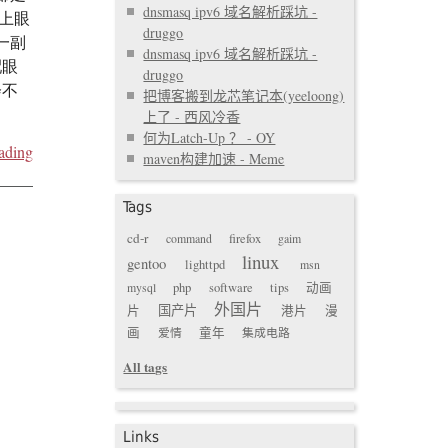
dnsmasq ipv6 域名解析踩坑 -
上眼
druggo
一副
dnsmasq ipv6 域名解析踩坑 -
配眼
druggo
会不
把博客搬到龙芯笔记本(yeeloong)
上了 - 西风冷香
何为Latch-Up ？ - OY
ading
maven构建加速 - Meme
Tags
cd-r
command
firefox
gaim
linux
gentoo
lighttpd
msn
mysql
php
software
tips
动画
外国片
国产片
片
港片
漫
画
爱情
童年
集成电路
All tags
Links