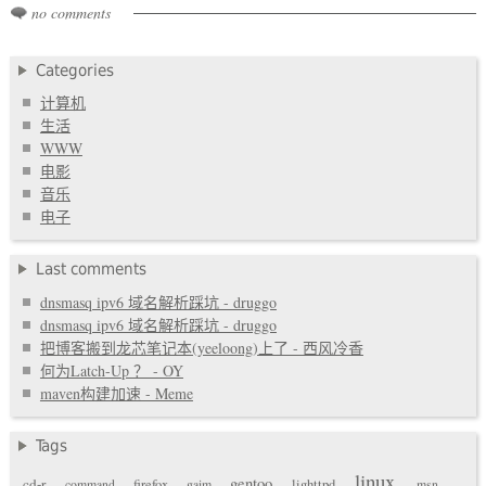
no comments
Categories
计算机
生活
WWW
电影
音乐
电子
Last comments
dnsmasq ipv6 域名解析踩坑 - druggo
dnsmasq ipv6 域名解析踩坑 - druggo
把博客搬到龙芯笔记本(yeeloong)上了 - 西风冷香
何为Latch-Up ？ - OY
maven构建加速 - Meme
Tags
linux
gentoo
cd-r
command
firefox
gaim
lighttpd
msn