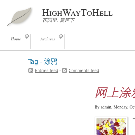
HighWayToHell
花园里, 篱笆下
Home
Archives
Tag - 涂鸦
Entries feed
-
Comments feed
网上涂
By admin,
Monday, Oc