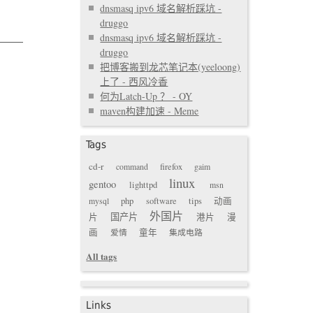
dnsmasq ipv6 域名解析踩坑 -
druggo
dnsmasq ipv6 域名解析踩坑 -
druggo
把博客搬到龙芯笔记本(yeeloong)
上了 - 西风冷香
何为Latch-Up ？ - OY
maven构建加速 - Meme
Tags
cd-r
command
firefox
gaim
linux
gentoo
lighttpd
msn
mysql
php
software
tips
动画
外国片
国产片
片
港片
漫
画
爱情
童年
集成电路
All tags
Links