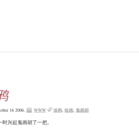
鸦
tober 16 2006.
WWW
涂鸦
绘画
鬼画胡
一时兴起鬼画胡了一把。