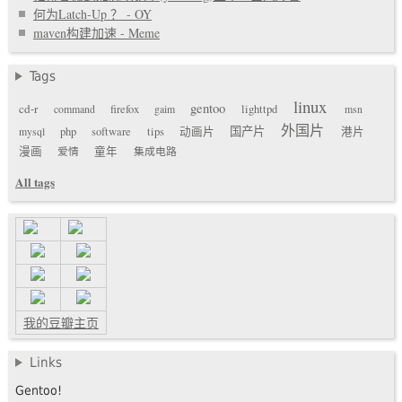
何为Latch-Up ？ - OY
maven构建加速 - Meme
Tags
linux
gentoo
cd-r
command
firefox
gaim
lighttpd
msn
外国片
国产片
mysql
php
software
tips
动画片
港片
漫画
爱情
童年
集成电路
All tags
我的豆瓣主页
Links
Gentoo!