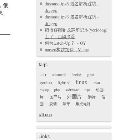
dnsmasq ipv6 域名解析踩坑 -
，很
druggo
飞
dnsmasq ipv6 域名解析踩坑 -
druggo
把博客搬到龙芯笔记本(yeeloong)
上了 - 西风冷香
何为Latch-Up ？ - OY
maven构建加速 - Meme
Tags
cd-r
command
firefox
gaim
linux
gentoo
lighttpd
msn
mysql
php
software
tips
动画
外国片
国产片
片
港片
漫
画
爱情
童年
集成电路
All tags
Links