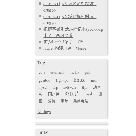
dnsmasq ipv6 域名解析踩坑 -
druggo
dnsmasq ipv6 域名解析踩坑 -
druggo
把博客搬到龙芯笔记本(yeeloong)
上了 - 西风冷香
何为Latch-Up ？ - OY
maven构建加速 - Meme
Tags
cd-r
command
firefox
gaim
linux
gentoo
lighttpd
msn
mysql
php
software
tips
动画
外国片
国产片
片
港片
漫
画
爱情
童年
集成电路
All tags
Links