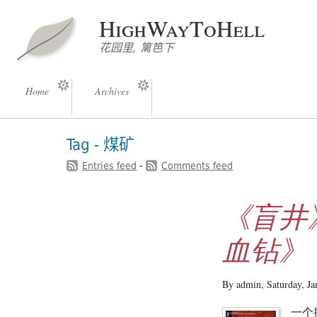
HighWayToHell
花园里, 篱笆下
Home
Archives
Tag - 煤矿
Entries feed
-
Comments feed
《盲井》
血钻》
By admin,
Saturday, J
一个