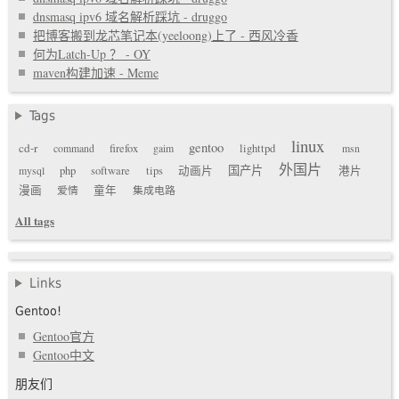
dnsmasq ipv6 域名解析踩坑 - druggo
把博客搬到龙芯笔记本(yeeloong)上了 - 西风冷香
何为Latch-Up ？ - OY
maven构建加速 - Meme
Tags
linux
gentoo
cd-r
command
firefox
gaim
lighttpd
msn
外国片
国产片
mysql
php
software
tips
动画片
港片
漫画
爱情
童年
集成电路
All tags
Links
Gentoo!
Gentoo官方
Gentoo中文
朋友们