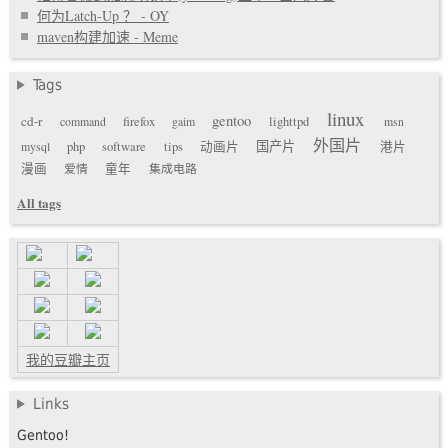
何为Latch-Up ？ - OY
maven构建加速 - Meme
Tags
linux
gentoo
cd-r
command
firefox
gaim
lighttpd
msn
外国片
国产片
mysql
php
software
tips
动画片
港片
漫画
爱情
童年
集成电路
All tags
我的豆瓣主页
Links
Gentoo!