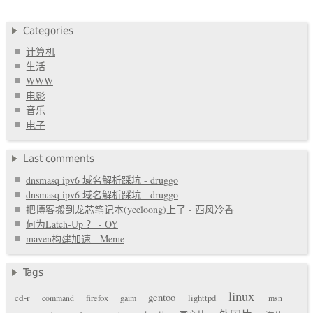
Categories
计算机
生活
WWW
电影
音乐
电子
Last comments
dnsmasq ipv6 域名解析踩坑 - druggo
dnsmasq ipv6 域名解析踩坑 - druggo
把博客搬到龙芯笔记本(yeeloong)上了 - 西风冷香
何为Latch-Up ？ - OY
maven构建加速 - Meme
Tags
linux
gentoo
cd-r
command
firefox
gaim
lighttpd
msn