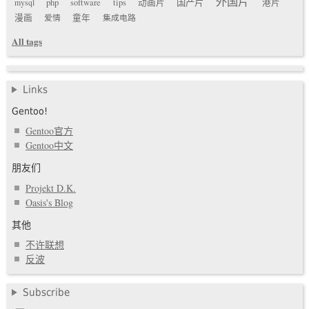
外国片
国产片
mysql
php
software
tips
动画片
港片
漫画
爱情
童年
集成电路
All tags
Links
Gentoo!
Gentoo官方
Gentoo中文
朋友们
Projekt D.K.
Oasis's Blog
其他
不许联想
反波
Subscribe