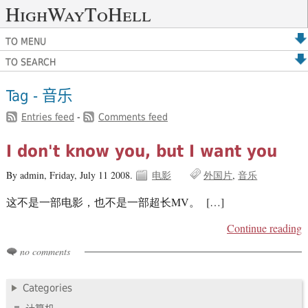
HighWayToHell
TO MENU
TO SEARCH
Tag - 音乐
Entries feed
-
Comments feed
I don't know you, but I want you
By admin,
Friday, July 11 2008.
电影
外国片
音乐
这不是一部电影，也不是一部超长MV。 […]
Continue reading
no comments
Categories