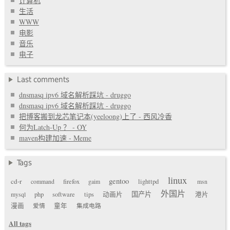
计算机
生活
WWW
电影
音乐
电子
Last comments
dnsmasq ipv6 域名解析踩坑 - druggo
dnsmasq ipv6 域名解析踩坑 - druggo
把博客搬到龙芯笔记本(yeeloong)上了 - 西风冷香
何为Latch-Up ？ - OY
maven构建加速 - Meme
Tags
linux
gentoo
cd-r
command
firefox
gaim
lighttpd
msn
外国片
国产片
mysql
php
software
tips
动画片
港片
漫画
爱情
童年
集成电路
All tags