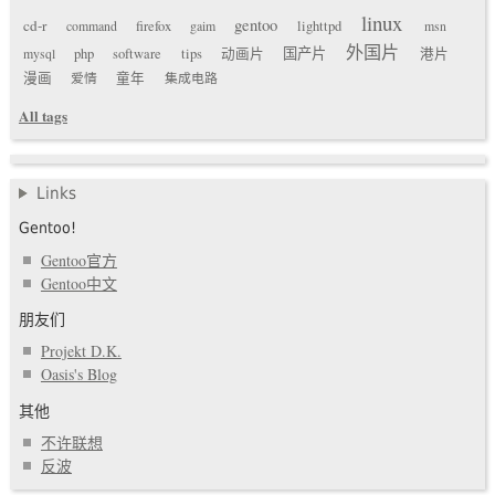
linux
gentoo
cd-r
command
firefox
gaim
lighttpd
msn
外国片
国产片
mysql
php
software
tips
动画片
港片
漫画
爱情
童年
集成电路
All tags
Links
Gentoo!
Gentoo官方
Gentoo中文
朋友们
Projekt D.K.
Oasis's Blog
其他
不许联想
反波