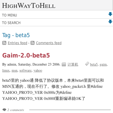
HighWayToHell
TO MENU
TO SEARCH
Tag - beta5
Entries feed
-
Comments feed
Gaim-2.0-beta5
By admin,
Saturday, December 23 2006.
计算机
beta5
gaim
linux
msn
software
yahoo
beta5里的 yahoo通 降低了协议版本，本来beta4里面可以和
MSN互通的，现在不行了。修改 yahoo_packet.h 里#define
YAHOO_PROTO_VER 0x000c为#define
YAHOO_PROTO_VER 0x000f重新编译就OK了
2 comments