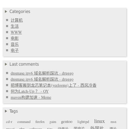
Categories
计算机
生活
WWW
电影
音乐
电子
Last comments
dnsmasq ipv6 域名解析踩坑 - druggo
dnsmasq ipv6 域名解析踩坑 - druggo
把博客搬到龙芯笔记本(yeeloong)上了 - 西风冷香
何为Latch-Up ？ - OY
maven构建加速 - Meme
Tags
linux
gentoo
cd-r
command
firefox
gaim
lighttpd
msn
外国片
国产片
mysql
php
software
tips
动画片
港片