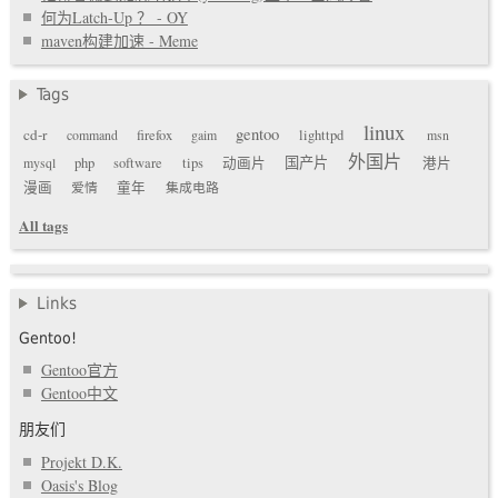
何为Latch-Up ？ - OY
maven构建加速 - Meme
Tags
linux
gentoo
cd-r
command
firefox
gaim
lighttpd
msn
外国片
国产片
mysql
php
software
tips
动画片
港片
漫画
爱情
童年
集成电路
All tags
Links
Gentoo!
Gentoo官方
Gentoo中文
朋友们
Projekt D.K.
Oasis's Blog