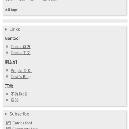
All tags
Links
Gentoo!
Gentoo官方
Gentoo中文
朋友们
Projekt D.K.
Oasis's Blog
其他
不许联想
反波
Subscribe
Entries feed
Comments feed