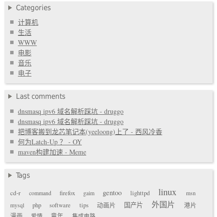
Categories
计算机
生活
WWW
电影
音乐
电子
Last comments
dnsmasq ipv6 域名解析踩坑 - druggo
dnsmasq ipv6 域名解析踩坑 - druggo
把博客搬到龙芯笔记本(yeeloong)上了 - 西风冷香
何为Latch-Up ？ - OY
maven构建加速 - Meme
Tags
linux
gentoo
cd-r
command
firefox
gaim
lighttpd
msn
外国片
国产片
mysql
php
software
tips
动画片
港片
漫画
爱情
童年
集成电路