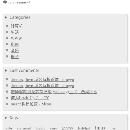
one comment
Categories
计算机
生活
WWW
电影
音乐
电子
Last comments
dnsmasq ipv6 域名解析踩坑 - druggo
dnsmasq ipv6 域名解析踩坑 - druggo
把博客搬到龙芯笔记本(yeeloong)上了 - 西风冷香
何为Latch-Up ？ - OY
maven构建加速 - Meme
Tags
linux
gentoo
cd-r
command
firefox
gaim
lighttpd
msn