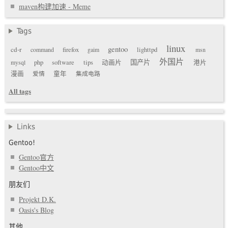
maven构建加速 - Meme
Tags
linux
gentoo
cd-r
command
firefox
gaim
lighttpd
msn
外国片
国产片
mysql
php
software
tips
动画片
港片
漫画
爱情
童年
集成电路
All tags
Links
Gentoo!
Gentoo官方
Gentoo中文
朋友们
Projekt D.K.
Oasis's Blog
其他