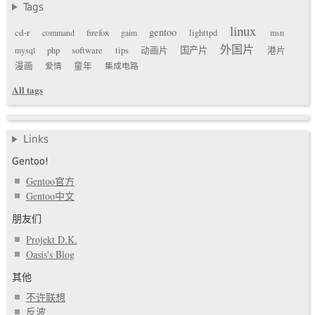
Tags
linux
gentoo
cd-r
command
firefox
gaim
lighttpd
msn
外国片
国产片
mysql
php
software
tips
动画片
港片
漫画
爱情
童年
集成电路
All tags
Links
Gentoo!
Gentoo官方
Gentoo中文
朋友们
Projekt D.K.
Oasis's Blog
其他
不许联想
反波