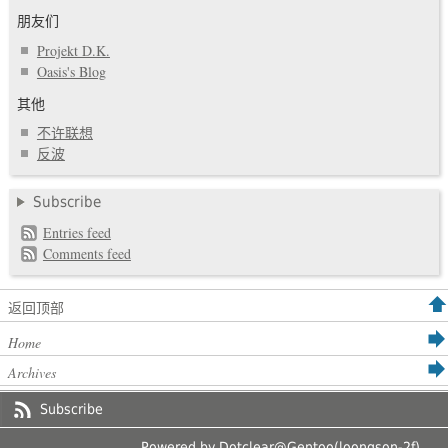
朋友们
Projekt D.K.
Oasis's Blog
其他
不许联想
反波
Subscribe
Entries feed
Comments feed
返回顶部
Home
Archives
Subscribe
Powered by
Dotclear
@Gentoo(loongson-2f)