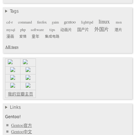
Tags
linux
gentoo
cd-r
command
firefox
gaim
lighttpd
msn
外国片
国产片
mysql
php
software
tips
动画片
港片
漫画
爱情
童年
集成电路
All tags
我的豆瓣主页
Links
Gentoo!
Gentoo官方
Gentoo中文