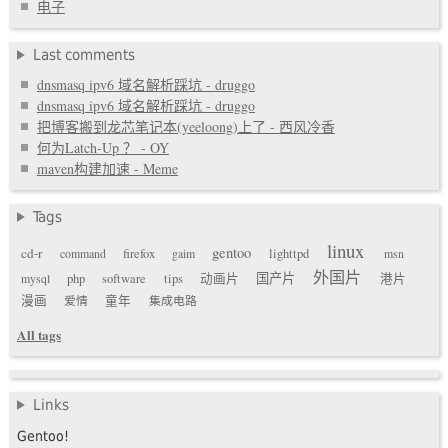
电子
Last comments
dnsmasq ipv6 域名解析踩坑 - druggo
dnsmasq ipv6 域名解析踩坑 - druggo
把博客搬到龙芯笔记本(yeeloong)上了 - 西风冷香
何为Latch-Up ？ - OY
maven构建加速 - Meme
Tags
linux
gentoo
cd-r
command
firefox
gaim
lighttpd
msn
外国片
国产片
mysql
php
software
tips
动画片
港片
漫画
爱情
童年
集成电路
All tags
Links
Gentoo!