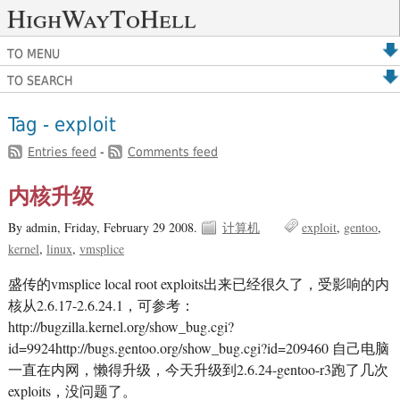
HighWayToHell
TO MENU
TO SEARCH
Tag - exploit
Entries feed
-
Comments feed
内核升级
By admin,
Friday, February 29 2008.
计算机
exploit
gentoo
kernel
linux
vmsplice
盛传的vmsplice local root exploits出来已经很久了，受影响的内
核从2.6.17-2.6.24.1，可参考：
http://bugzilla.kernel.org/show_bug.cgi?
id=9924http://bugs.gentoo.org/show_bug.cgi?id=209460 自己电脑
一直在内网，懒得升级，今天升级到2.6.24-gentoo-r3跑了几次
exploits，没问题了。