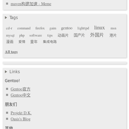
maven构建加速 - Meme
Tags
linux
gentoo
cd-r
command
firefox
gaim
lighttpd
msn
外国片
国产片
mysql
php
software
tips
动画片
港片
漫画
爱情
童年
集成电路
All tags
Links
Gentoo!
Gentoo官方
Gentoo中文
朋友们
Projekt D.K.
Oasis's Blog
其他