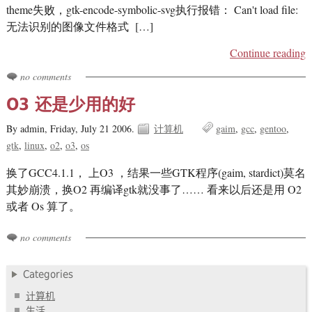
theme失败，gtk-encode-symbolic-svg执行报错： Can't load file:
无法识别的图像文件格式 […]
Continue reading
no comments
O3 还是少用的好
By admin,
Friday, July 21 2006.
计算机
gaim
gcc
gentoo
gtk
linux
o2
o3
os
换了GCC4.1.1， 上O3 ，结果一些GTK程序(gaim, stardict)莫名
其妙崩溃，换O2 再编译gtk就没事了…… 看来以后还是用 O2
或者 Os 算了。
no comments
Categories
计算机
生活