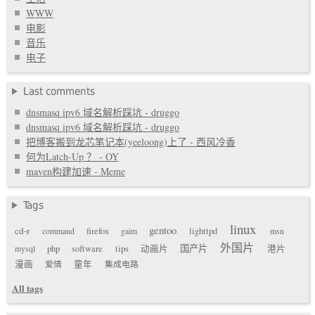
WWW
电影
音乐
电子
Last comments
dnsmasq ipv6 域名解析踩坑 - druggo
dnsmasq ipv6 域名解析踩坑 - druggo
把博客搬到龙芯笔记本(yeeloong)上了 - 西风冷香
何为Latch-Up ？ - OY
maven构建加速 - Meme
Tags
linux
gentoo
cd-r
command
firefox
gaim
lighttpd
msn
外国片
国产片
mysql
php
software
tips
动画片
港片
漫画
爱情
童年
集成电路
All tags