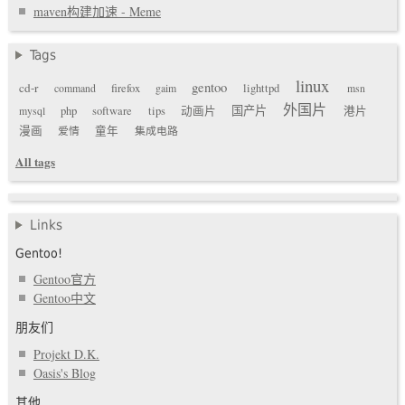
maven构建加速 - Meme
Tags
linux
gentoo
cd-r
command
firefox
gaim
lighttpd
msn
外国片
国产片
mysql
php
software
tips
动画片
港片
漫画
爱情
童年
集成电路
All tags
Links
Gentoo!
Gentoo官方
Gentoo中文
朋友们
Projekt D.K.
Oasis's Blog
其他