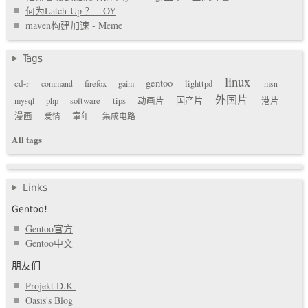
何为Latch-Up ？ - OY
maven构建加速 - Meme
Tags
linux
gentoo
cd-r
command
firefox
gaim
lighttpd
msn
外国片
国产片
mysql
php
software
tips
动画片
港片
漫画
爱情
童年
集成电路
All tags
Links
Gentoo!
Gentoo官方
Gentoo中文
朋友们
Projekt D.K.
Oasis's Blog