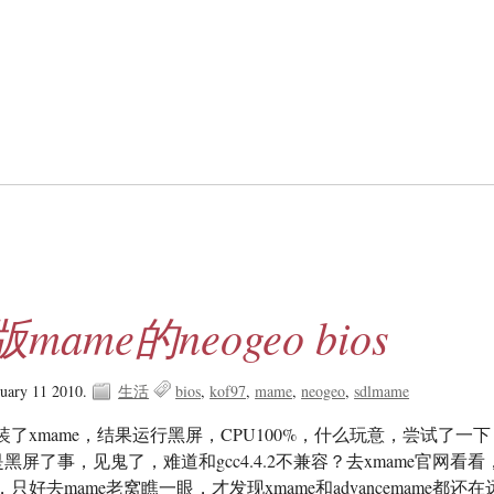
ame的neogeo bios
uary 11 2010.
生活
bios
kof97
mame
neogeo
sdlmame
了xmame，结果运行黑屏，CPU100%，什么玩意，尝试了一下
，也是黑屏了事，见鬼了，难道和gcc4.4.2不兼容？去xmame官网看看
好去mame老窝瞧一眼，才发现xmame和advancemame都还在