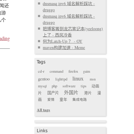
dnsmasq ipv6 域名解析踩坑 -
听闻还
druggo
的游
dnsmasq ipv6 域名解析踩坑 -
几个
druggo
把博客搬到龙芯笔记本(yeeloong)
上了 - 西风冷香
ading
何为Latch-Up ？ - OY
maven构建加速 - Meme
Tags
cd-r
command
firefox
gaim
linux
gentoo
lighttpd
msn
mysql
php
software
tips
动画
外国片
国产片
片
港片
漫
画
爱情
童年
集成电路
All tags
Links